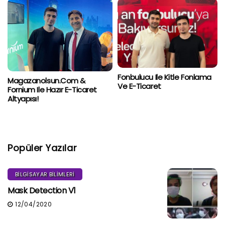
Fonbulucu Ile Kitle Fonlama
Magazanolsun.com &
Ve E-Ticaret
Fornium Ile Hazır E-Ticaret
Altyapısı!
Popüler Yazılar
BILGISAYAR BILIMLERI
Mask Detection V1
12/04/2020