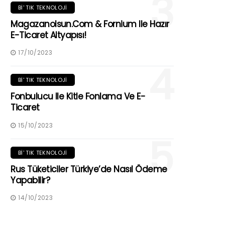
3
BI' TIK TEKNOLOJI
Magazanolsun.com & Fornium Ile Hazır
E-Ticaret Altyapısı!
17/10/2023
4
BI' TIK TEKNOLOJI
Fonbulucu Ile Kitle Fonlama Ve E-
Ticaret
15/10/2023
5
BI' TIK TEKNOLOJI
Rus Tüketiciler Türkiye’de Nasıl Ödeme
Yapabilir?
14/10/2023