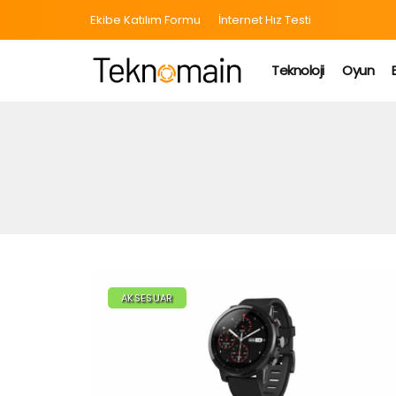
Ekibe Katılım Formu
İnternet Hız Testi
Teknoloji
Oyun
AKSESUAR