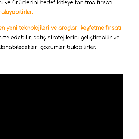
nı ve ürünlerini hedef kitleye tanıtma fırsatı
alayabilirler.
en yeni teknolojileri ve araçları keşfetme fırsatı
e edebilir, satış stratejilerini geliştirebilir ve
lanabilecekleri çözümler bulabilirler.