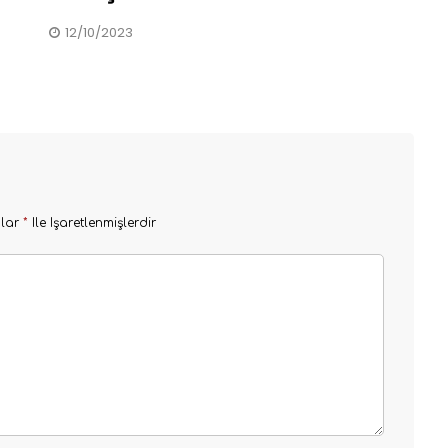
12/10/2023
nlar
*
Ile Işaretlenmişlerdir