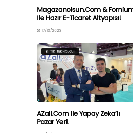
Magazanolsun.com & Forniu
Ile Hazır E-Ticaret Altyapısı!
17/10/2023
BI' TIK TEKNOLOJI
AZall.com Ile Yapay Zeka’lı
Pazar Yeri!