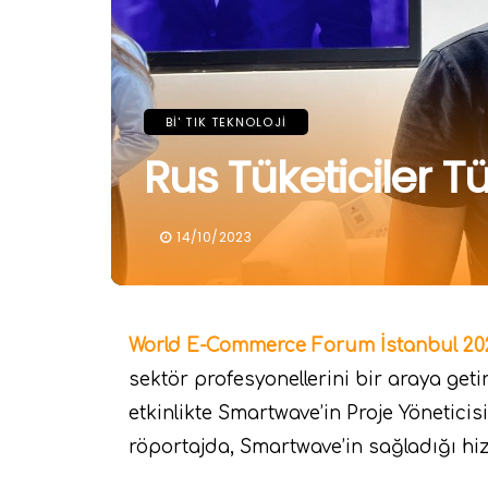
BI' TIK TEKNOLOJI
Rus Tüketiciler 
14/10/2023
World E-Commerce Forum İstanbul 20
sektör profesyonellerini bir araya get
etkinlikte Smartwave’in Proje Yöneticisi
röportajda, Smartwave’in sağladığı hiz