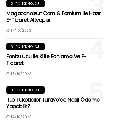
3
BI' TIK TEKNOLOJI
Magazanolsun.com & Fornium Ile Hazır
E-Ticaret Altyapısı!
17/10/2023
4
BI' TIK TEKNOLOJI
Fonbulucu Ile Kitle Fonlama Ve E-
Ticaret
15/10/2023
5
BI' TIK TEKNOLOJI
Rus Tüketiciler Türkiye’de Nasıl Ödeme
Yapabilir?
14/10/2023