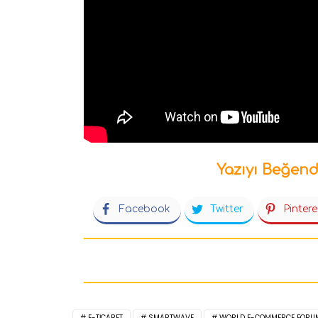
Yazıyı Beğend
Facebook
Twitter
Pintere
E-TICARET
SMARTWAVE
WORLD E-COMMERCE FORU