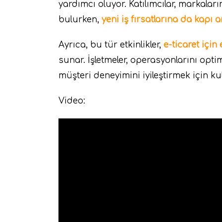
yardımcı oluyor. Katılımcılar, markaları
bulurken,
yeni iş fırsatlarına da kapı ar
Ayrıca, bu tür etkinlikler,
e-ticaret için 
sunar. İşletmeler, operasyonlarını optimiz
müşteri deneyimini iyileştirmek için kul
Video: