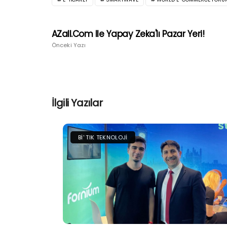
AZall.com Ile Yapay Zeka'lı Pazar Yeri!
Önceki Yazı
İlgili Yazılar
BI' TIK TEKNOLOJI