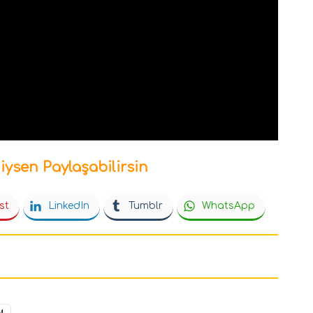
iysen Paylaşabilirsin
st
LinkedIn
Tumblr
WhatsApp
M