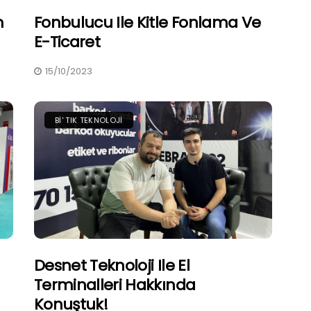
m
Fonbulucu Ile Kitle Fonlama Ve
E-Ticaret
15/10/2023
BI' TIK TEKNOLOJI
Desnet Teknoloji Ile El
Terminalleri Hakkında
Konuştuk!