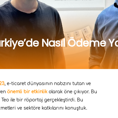
Türkiye’de Nasıl Ödeme Ya
23
, e-ticaret dünyasının nabzını tutan ve
iren
önemli bir etkinlik
olarak öne çıkıyor. Bu
 Teo ile bir röportaj gerçekleştirdi. Bu
metleri ve sektöre katkılarını konuştuk.