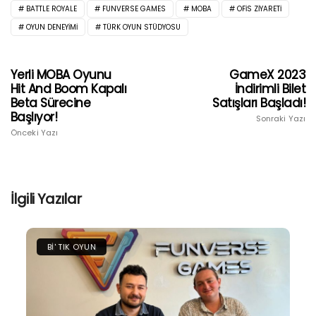
BATTLE ROYALE
FUNVERSE GAMES
MOBA
OFIS ZIYARETI
OYUN DENEYIMI
TÜRK OYUN STÜDYOSU
Yerli MOBA Oyunu
GameX 2023
Hit And Boom Kapalı
İndirimli Bilet
Beta Sürecine
Satışları Başladı!
Başlıyor!
Sonraki Yazı
Önceki Yazı
İlgili Yazılar
BI' TIK OYUN