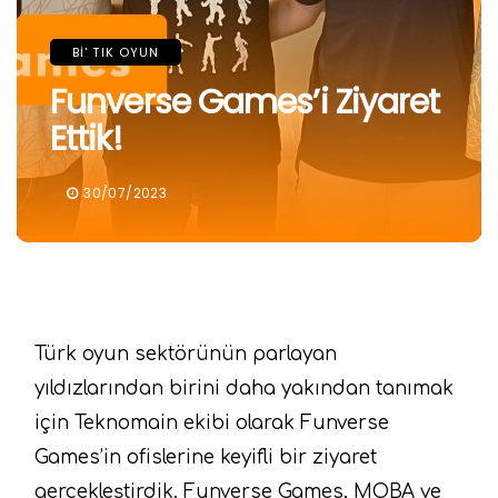
BI' TIK OYUN
Funverse Games’i Ziyaret
Ettik!
30/07/2023
Türk oyun sektörünün parlayan
yıldızlarından birini daha yakından tanımak
için Teknomain ekibi olarak Funverse
Games’in ofislerine keyifli bir ziyaret
gerçekleştirdik. Funverse Games, MOBA ve