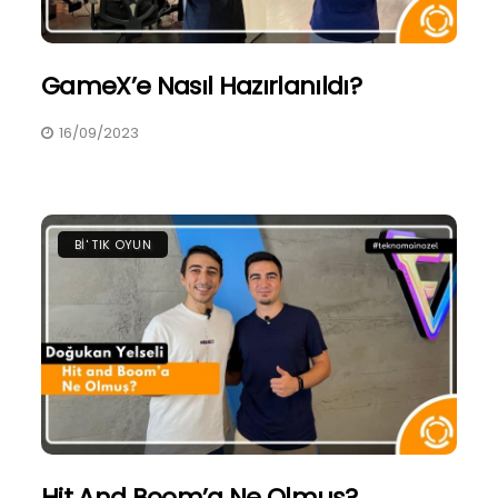
GameX’e Nasıl Hazırlanıldı?
16/09/2023
BI' TIK OYUN
Hit And Boom’a Ne Olmuş?