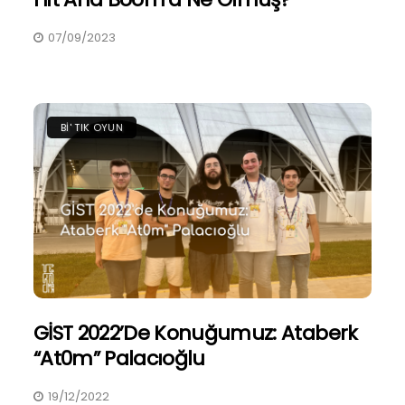
07/09/2023
BI' TIK OYUN
GİST 2022’de Konuğumuz: Ataberk
“At0m” Palacıoğlu
19/12/2022