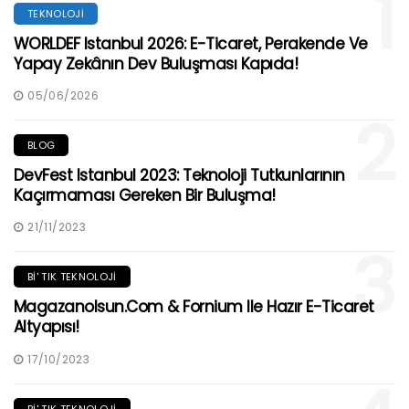
1
TEKNOLOJI
WORLDEF Istanbul 2026: E-Ticaret, Perakende Ve
Yapay Zekânın Dev Buluşması Kapıda!
05/06/2026
2
BLOG
DevFest Istanbul 2023: Teknoloji Tutkunlarının
Kaçırmaması Gereken Bir Buluşma!
21/11/2023
3
BI' TIK TEKNOLOJI
Magazanolsun.com & Fornium Ile Hazır E-Ticaret
Altyapısı!
17/10/2023
BI' TIK TEKNOLOJI