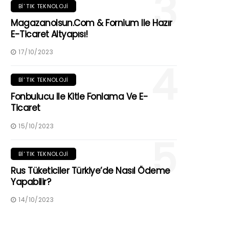
3
BI' TIK TEKNOLOJI
Magazanolsun.com & Fornium Ile Hazır
E-Ticaret Altyapısı!
17/10/2023
4
BI' TIK TEKNOLOJI
Fonbulucu Ile Kitle Fonlama Ve E-
Ticaret
15/10/2023
5
BI' TIK TEKNOLOJI
Rus Tüketiciler Türkiye’de Nasıl Ödeme
Yapabilir?
14/10/2023