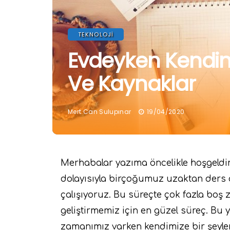
TEKNOLOJI
Evdeyken Kendimiz
Ve Kaynaklar
Mert Can Sulupınar
19/04/2020
Merhabalar yazıma öncelikle hoşgeldin
dolayısıyla birçoğumuz uzaktan ders 
çalışıyoruz. Bu süreçte çok fazla boş
geliştirmemiz için en güzel süreç. Bu
zamanımız varken kendimize bir şeyler