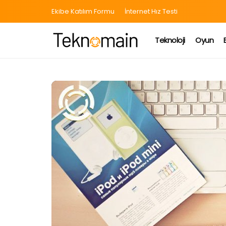
Ekibe Katılım Formu
İnternet Hız Testi
Teknoloji
Oyun