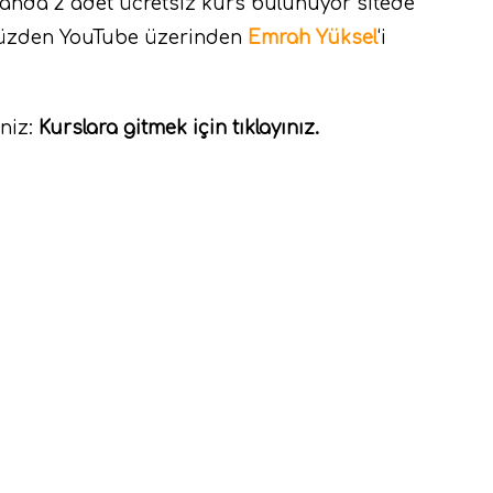
Şuanda 2 adet ücretsiz kurs bulunuyor sitede
yüzden YouTube üzerinden
Emrah Yüksel
‘i
iniz:
Kurslara gitmek için tıklayınız.