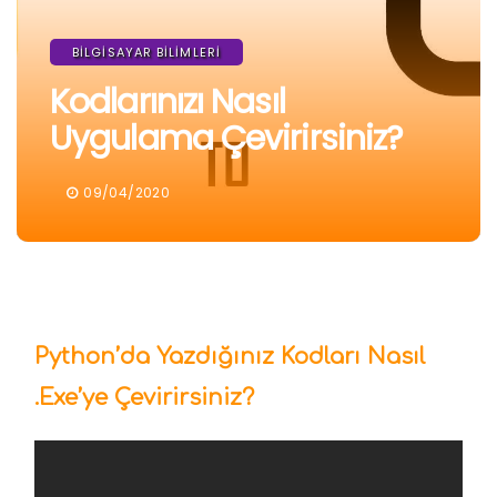
BILGISAYAR BILIMLERI
Kodlarınızı Nasıl
Uygulama Çevirirsiniz?
09/04/2020
Python’da Yazdığınız Kodları Nasıl
.Exe’ye Çevirirsiniz?