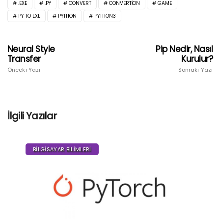
.EXE
.PY
CONVERT
CONVERTION
GAME
PY TO EXE
PYTHON
PYTHON3
Neural Style
Pip Nedir, Nasıl
Transfer
Kurulur?
Önceki Yazı
Sonraki Yazı
İlgili Yazılar
BILGISAYAR BILIMLERI