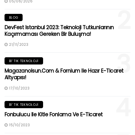
05/06/2026
2
BLOG
DevFest Istanbul 2023: Teknoloji Tutkunlarının
Kaçırmaması Gereken Bir Buluşma!
21/11/2023
3
BI' TIK TEKNOLOJI
Magazanolsun.com & Fornium Ile Hazır E-Ticaret
Altyapısı!
17/10/2023
4
BI' TIK TEKNOLOJI
Fonbulucu Ile Kitle Fonlama Ve E-Ticaret
15/10/2023