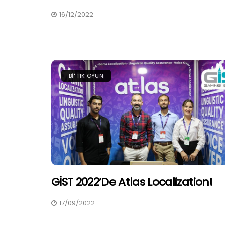
16/12/2022
BI' TIK OYUN
GİST 2022’de Atlas Localization!
17/09/2022