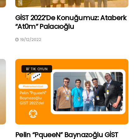
GİST 2022’de Konuğumuz: Ataberk
“At0m” Palacıoğlu
19/12/2022
BI' TIK OYUN
Pelin “PqueeN” Baynazoğlu GİST