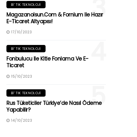
3
BI' TIK TEKNOLOJI
Magazanolsun.com & Fornium Ile Hazır
E-Ticaret Altyapısı!
17/10/2023
4
BI' TIK TEKNOLOJI
Fonbulucu Ile Kitle Fonlama Ve E-
Ticaret
15/10/2023
5
BI' TIK TEKNOLOJI
Rus Tüketiciler Türkiye’de Nasıl Ödeme
Yapabilir?
14/10/2023