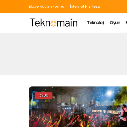
Ekibe Katılım Formu
İnternet Hız Testi
Teknoloji
Oyun
OYUN